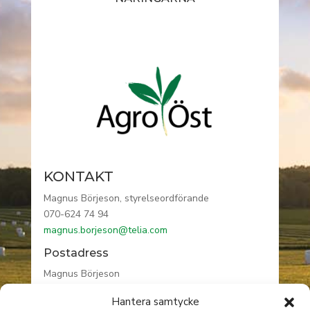
KONTAKT
Magnus Börjeson, styrelseordförande
070-624 74 94
magnus.borjeson@telia.com
Postadress
Magnus Börjeson
Högåsa gård
Hantera samtycke
590 76 VRETA KLOSTER