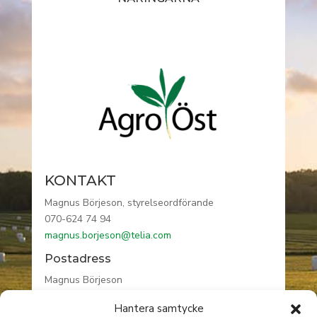
KONTAKT
Magnus Börjeson, styrelseordförande
070-624 74 94
magnus.borjeson@telia.com
Postadress
Magnus Börjeson
Högåsa gård
Hantera samtycke
590 76 VRETA KLOSTER