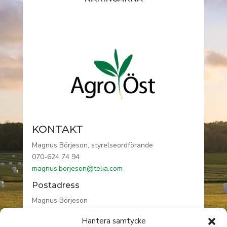
KONTAKT
Magnus Börjeson, styrelseordförande
070-624 74 94
magnus.borjeson@telia.com
Postadress
Magnus Börjeson
Högåsa gård
Hantera samtycke
590 76 VRETA KLOSTER