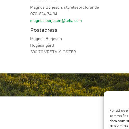
Magnus Börjeson, styrelseordförande
070-624 74 94
magnus.borjeson@telia.com
Postadress
Magnus Börjeson
Högåsa gård
590 76 VRETA KLOSTER
För att ge e
komma åt en
data som su
eller om du 