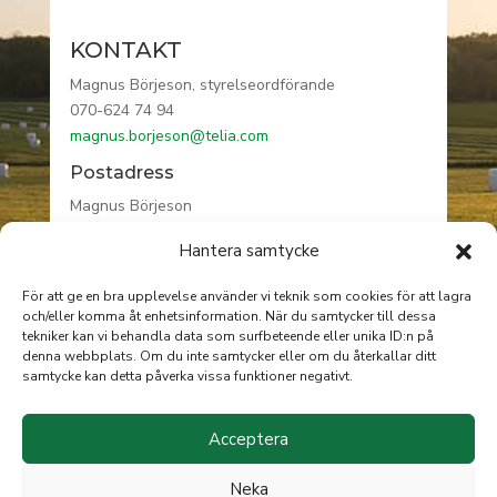
KONTAKT
Magnus Börjeson, styrelseordförande
070-624 74 94
magnus.borjeson@telia.com
Postadress
Magnus Börjeson
Högåsa gård
Hantera samtycke
590 76 VRETA KLOSTER
För att ge en bra upplevelse använder vi teknik som cookies för att lagra
och/eller komma åt enhetsinformation. När du samtycker till dessa
tekniker kan vi behandla data som surfbeteende eller unika ID:n på
INFORMATION
denna webbplats. Om du inte samtycker eller om du återkallar ditt
samtycke kan detta påverka vissa funktioner negativt.
Om AgroÖst
Integritetspolicy
Acceptera
Cookie policy EU
Neka