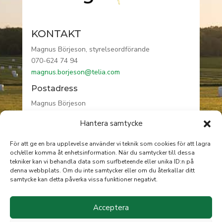
KONTAKT
Magnus Börjeson, styrelseordförande
070-624 74 94
magnus.borjeson@telia.com
Postadress
Magnus Börjeson
Högåsa gård
Hantera samtycke
590 76 VRETA KLOSTER
För att ge en bra upplevelse använder vi teknik som cookies för att lagra
och/eller komma åt enhetsinformation. När du samtycker till dessa
tekniker kan vi behandla data som surfbeteende eller unika ID:n på
INFORMATION
denna webbplats. Om du inte samtycker eller om du återkallar ditt
samtycke kan detta påverka vissa funktioner negativt.
Om AgroÖst
Integritetspolicy
Acceptera
Cookie policy EU